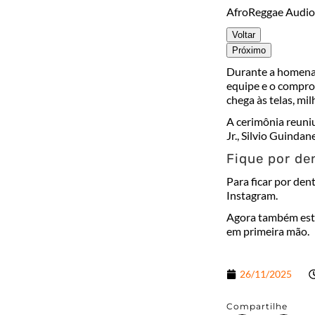
AfroReggae Audiov
Voltar
Próximo
Durante a homenag
equipe e o compro
chega às telas, m
A cerimônia reuniu
Jr., Silvio Guinda
Fique por de
Para ficar por den
Instagram.
Agora também es
em primeira mão.
26/11/2025
Compartilhe