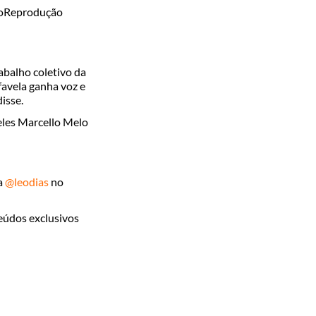
o
Reprodução
abalho coletivo da
favela ganha voz e
isse.
 eles Marcello Melo
a
@leodias
no
teúdos exclusivos