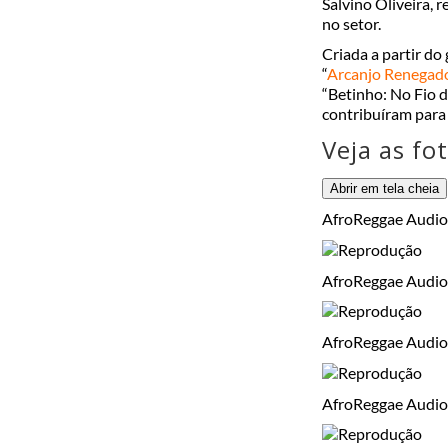
Salvino Oliveira, 
no setor.
Criada a partir d
“
Arcanjo Renegad
“Betinho: No Fio 
contribuíram para 
Veja as fo
Abrir em tela cheia
AfroReggae Audiov
AfroReggae Audiov
AfroReggae Audiov
AfroReggae Audiov