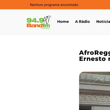
Nenhum programa encontrado.
Home
A Rádio
Notíci
AfroRegg
Ernesto 