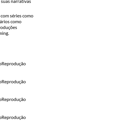
 suas narrativas
o com séries como
tários como
produções
ming.
o
Reprodução
o
Reprodução
o
Reprodução
o
Reprodução