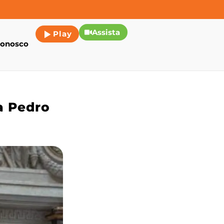
Assista
Play
conosco
a Pedro