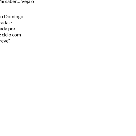
ai saber… Veja o
 do Domingo
cada e
cada por
 ciclo com
eve”.