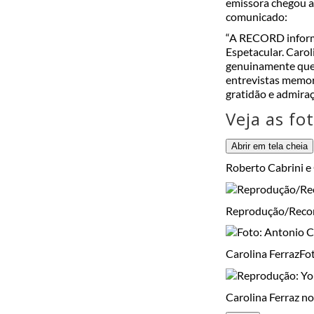
emissora chegou a
comunicado:
“A RECORD inform
Espetacular. Caro
genuinamente quer
entrevistas memor
gratidão e admiraç
Veja as fo
Abrir em tela cheia
Roberto Cabrini e 
Reprodução/Reco
Carolina Ferraz
Fo
Carolina Ferraz n