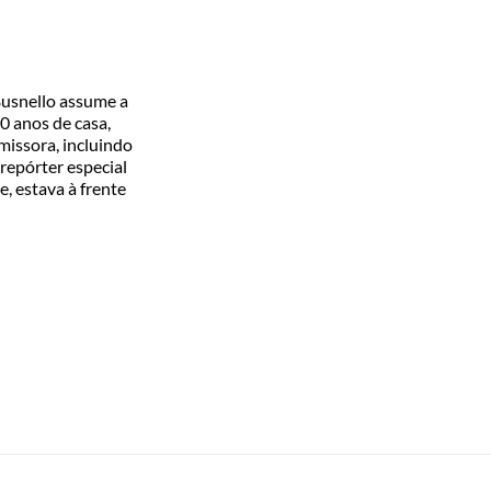
Busnello assume a
0 anos de casa,
missora, incluindo
epórter especial
, estava à frente