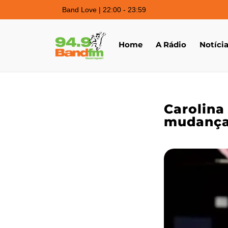
Band Love | 22:00 - 23:59
Home
A Rádio
Notíci
Carolina
mudança