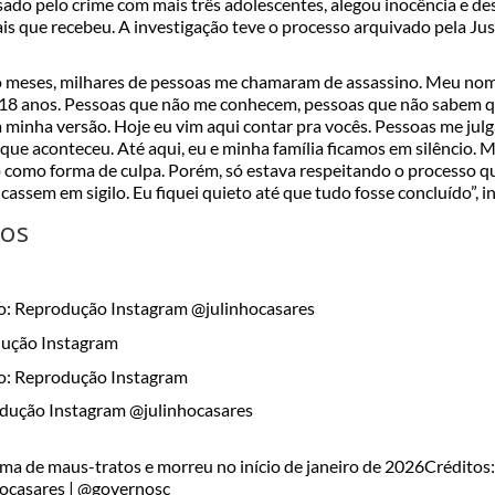
sado pelo crime com mais três adolescentes, alegou inocência e d
is que recebeu. A investigação teve o processo arquivado pela Ju
o meses, milhares de pessoas me chamaram de assassino. Meu nome
r 18 anos. Pessoas que não me conhecem, pessoas que não sabem 
 minha versão. Hoje eu vim aqui contar pra vocês. Pessoas me ju
que aconteceu. Até aqui, eu e minha família ficamos em silêncio. 
o como forma de culpa. Porém, só estava respeitando o processo qu
cassem em sigilo. Eu fiquei quieto até que tudo fosse concluído”, in
tos
o: Reprodução Instagram @julinhocasares
o: Reprodução Instagram
ima de maus-tratos e morreu no início de janeiro de 2026
Créditos
ocasares | @governosc