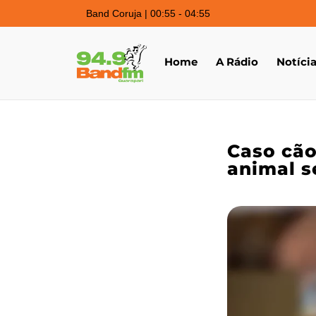
Band Coruja | 00:55 - 04:55
Home
A Rádio
Notíci
Caso cão
animal s