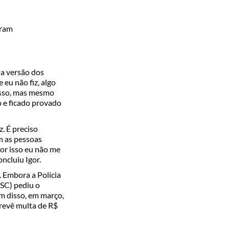
gram
ua versão dos
 eu não fiz, algo
disso, mas mesmo
o e ficado provado
. É preciso
m as pessoas
or isso eu não me
ncluiu Igor.
 Embora a Polícia
PSC) pediu o
ém disso, em março,
revê multa de R$