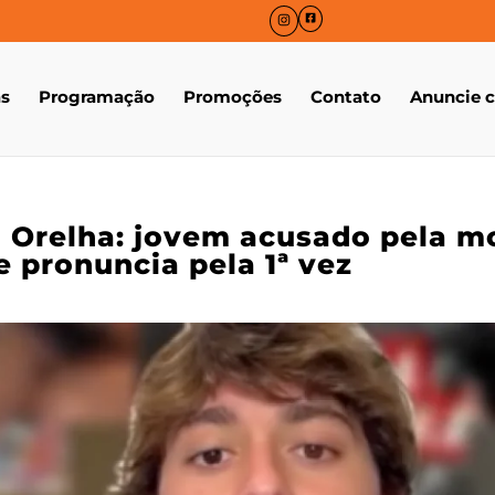
as
Programação
Promoções
Contato
Anuncie 
 Orelha: jovem acusado pela m
e pronuncia pela 1ª vez