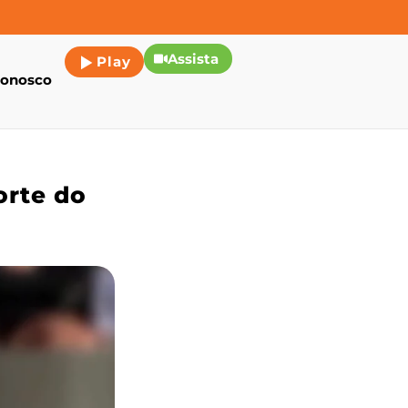
Assista
Play
conosco
orte do