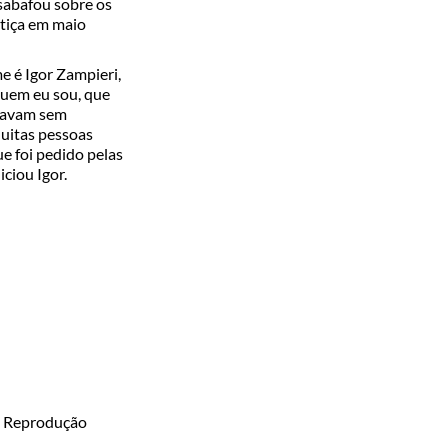
esabafou sobre os
stiça em maio
 é Igor Zampieri,
quem eu sou, que
lgavam sem
Muitas pessoas
e foi pedido pelas
iciou Igor.
: Reprodução