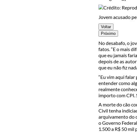
Jovem acusado pel
Voltar
Próximo
No desabafo, o jov
fatos. “E o mais di
que eu jamais fari
depois de as autor
que eu não fiz na
“Eu vim aqui falar
entender como alg
realmente conhece
importo com CPI. S
A morte do cão com
Civil tenha indici
arquivamento do ca
o Governo Federal
1.500 a R$ 50 mil