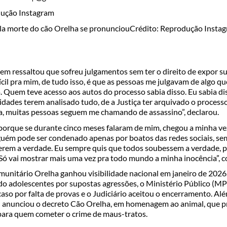
a morte do cão Orelha se pronunciou
Crédito: Reprodução Insta
em ressaltou que sofreu julgamentos sem ter o direito de expor s
fícil pra mim, de tudo isso, é que as pessoas me julgavam de algo que
a. Quem teve acesso aos autos do processo sabia disso. Eu sabia 
idades terem analisado tudo, de a Justiça ter arquivado o process
da, muitas pessoas seguem me chamando de assassino”, declarou.
 porque se durante cinco meses falaram de mim, chegou a minha vez
uém pode ser condenado apenas por boatos das redes sociais, se
rem a verdade. Eu sempre quis que todos soubessem a verdade, p
ó vai mostrar mais uma vez pra todo mundo a minha inocência”, co
unitário Orelha ganhou visibilidade nacional em janeiro de 2026.
ado adolescentes por supostas agressões, o Ministério Público (M
so por falta de provas e o Judiciário aceitou o encerramento. Al
 anunciou o decreto Cão Orelha, em homenagem ao animal, que p
 para quem cometer o crime de maus-tratos.