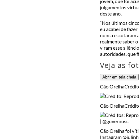
jovem, que foi acu
julgamentos virtua
deste ano.
“Nos últimos cinc
eu acabei de faze
nunca escutaram a
realmente saber o 
viram esse silênci
autoridades, que fi
Veja as fo
Abrir em tela cheia
Cão Orelha
Crédit
Cão Orelha
Crédit
Cão Orelha foi vít
Instagram @julinh