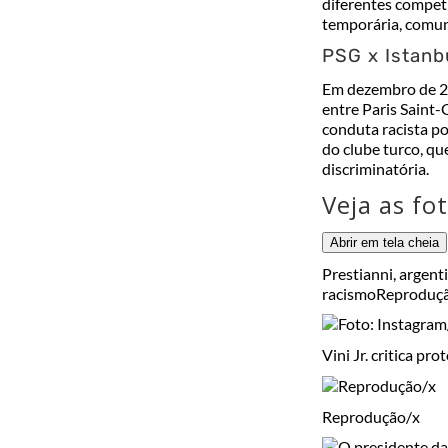
diferentes competi
temporária, comuni
PSG x Istanb
Em dezembro de 20
entre
Paris Saint
conduta racista po
do clube turco, qu
discriminatória.
Veja as fo
Abrir em tela cheia
Prestianni, argent
racismo
Reproduçã
Vini Jr. critica p
Reprodução/x