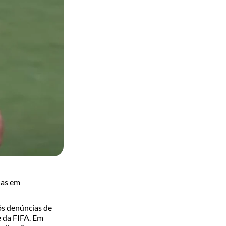
das em
ós denúncias de
 da
FIFA
. Em