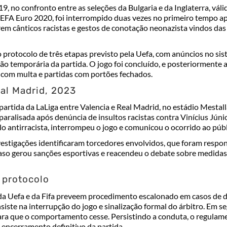
9, no confronto entre as seleções
da Bulgaria
e
da Inglaterra
, vál
EFA Euro 2020
, foi interrompido duas vezes no primeiro tempo a
rem cânticos racistas e gestos de conotação neonazista vindos da
o protocolo de três etapas previsto pela Uefa, com anúncios no si
ção temporária da partida. O jogo foi concluído, e posteriormente 
 com multa e partidas com portões fechados.
eal Madrid, 2023
partida da
LaLiga
entre
Valencia
e
Real Madrid
, no estádio Mestalla
aralisada após denúncia de insultos racistas contra
Vinícius Júni
o antirracista, interrompeu o jogo e comunicou o ocorrido ao públ
vestigações identificaram torcedores envolvidos, que foram respo
aso gerou sanções esportivas e reacendeu o debate sobre medidas 
 protocolo
a Uefa e da Fifa preveem procedimento escalonado em casos de d
siste na interrupção do jogo e sinalização formal do árbitro. Em s
ara que o comportamento cesse. Persistindo a conduta, o regulam
o encerramento definitivo da partida.