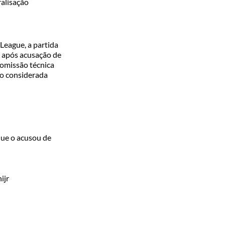
ralisação
League
, a partida
 após acusação de
comissão técnica
ão considerada
 que o acusou de
ijr