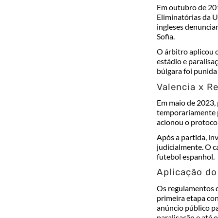
Em outubro de 201
Eliminatórias da
U
ingleses denuncia
Sofia.
O árbitro aplicou 
estádio e paralisa
búlgara foi punida
Valencia x R
Em maio de 2023, 
temporariamente p
acionou o protocol
Após a partida, in
judicialmente. O c
futebol espanhol.
Aplicação do
Os regulamentos d
primeira etapa con
anúncio público p
paralisação e até 