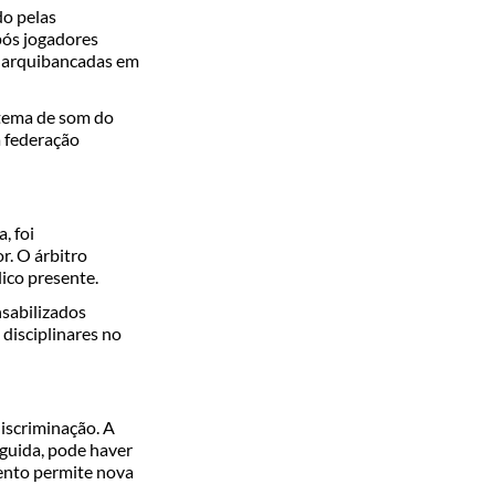
ido pelas
pós jogadores
s arquibancadas em
stema de som do
a federação
, foi
or
. O árbitro
ico presente.
nsabilizados
disciplinares no
iscriminação. A
eguida, pode haver
ento permite nova