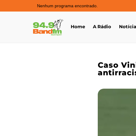
Nenhum programa encontrado.
Home
A Rádio
Notíci
Caso Vin
antirrac