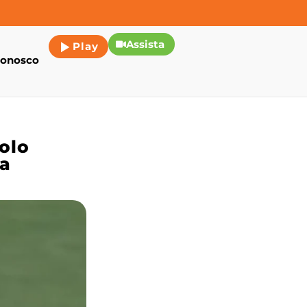
Assista
Play
conosco
olo
pa