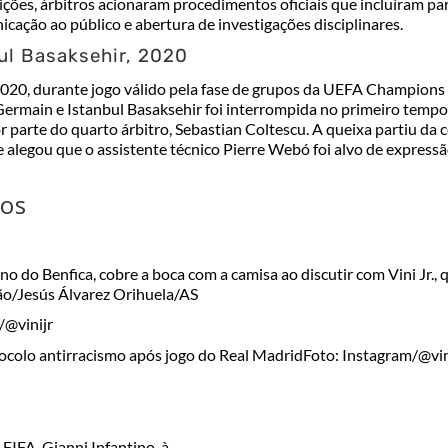
ções, árbitros acionaram procedimentos oficiais que incluíram pa
cação ao público e abertura de investigações disciplinares.
ul Basaksehir, 2020
20, durante jogo válido pela fase de grupos da
UEFA Champions 
-Germain
e
Istanbul Basaksehir
foi interrompida no primeiro tempo
r parte do quarto árbitro, Sebastian Coltescu. A queixa partiu da 
e alegou que o assistente técnico Pierre Webó foi alvo de express
tos
ino do Benfica, cobre a boca com a camisa ao discutir com Vini Jr.,
o/Jesús Álvarez Orihuela/AS
rotocolo antirracismo após jogo do Real Madrid
Foto: Instagram/@vin