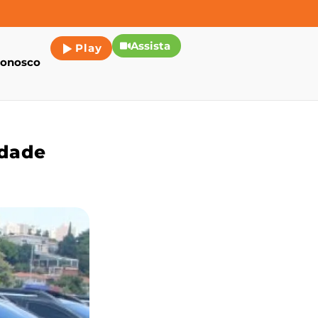
Assista
Play
conosco
idade