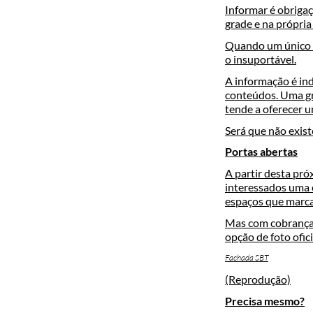
Informar é obriga
grade e na própria
Quando um único t
o insuportável.
A informação é ind
conteúdos. Uma gr
tende a oferecer u
Será que não exis
Portas abertas
A partir desta pró
interessados uma e
espaços que marca
Mas com cobrança d
opção de foto ofic
Fachada SBT
(Reprodução)
Precisa mesmo?