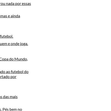
rou nada por essas
amas e ainda
futebol.
quem e onde joga.
a Copa do Mundo,
ado ao futebol do
ortado por
s das mais
s. Pés bem no