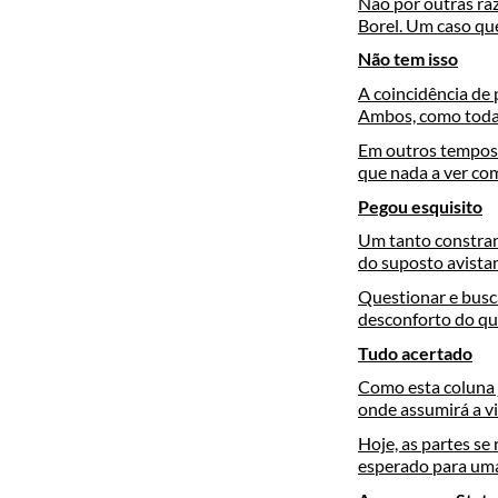
Não por outras ra
Borel. Um caso qu
Não tem isso
A coincidência de
Ambos, como toda r
Em outros tempos j
que nada a ver co
Pegou esquisito
Um tanto constra
do suposto avista
Questionar e busca
desconforto do qu
Tudo acertado
Como esta coluna 
onde assumirá a v
Hoje, as partes se
esperado para uma