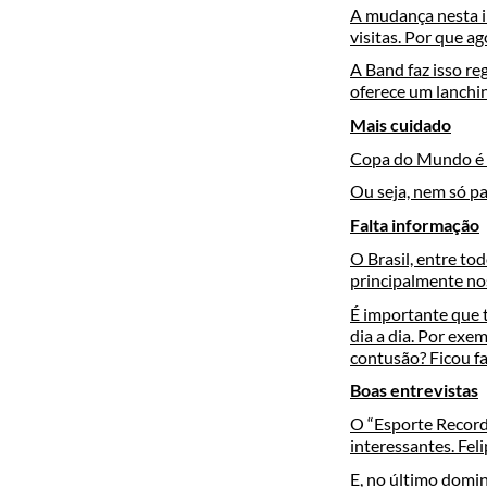
A mudança nesta in
visitas. Por que ag
A Band faz isso re
oferece um lanchi
Mais cuidado
Copa do Mundo é u
Ou seja, nem só p
Falta informação
O Brasil, entre t
principalmente no
É importante que 
dia a dia. Por exe
contusão? Ficou fa
Boas entrevistas
O “Esporte Record
interessantes. Fel
E, no último domin