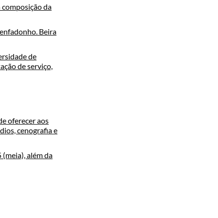
a composição da
enfadonho. Beira
ersidade de
ação de serviço,
de oferecer aos
dios, cenografia e
 (meia), além da