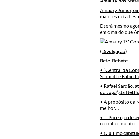
Amaury nos State
Amaury Junior, em
maiores detalhes, 
E será mesmo agor
em cima do que Am
(Divulgação)
Bate-Rebate
• “Central da Cop
Schmidt e Fábio P
• Rafael Sardão, 
do Jogo”, da Netfli
• A propósito da N
melhor…
• … Porém, o dese
reconhecimento.
• O último capítul