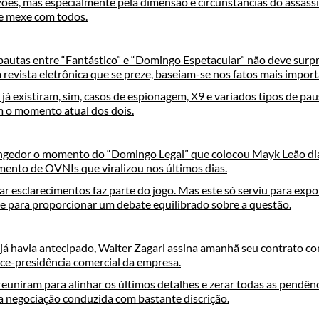
zões, mas especialmente pela dimensão e circunstâncias do assass
e mexe com todos.
 pautas entre “Fantástico” e “Domingo Espetacular” não deve sur
evista eletrônica que se preze, baseiam-se nos fatos mais import
á existiram, sim, casos de espionagem, X9 e variados tipos de pa
m o momento atual dos dois.
ngedor o momento do “Domingo Legal” que colocou Mayk Leão di
mento de OVNIs que viralizou nos últimos dias.
r esclarecimentos faz parte do jogo. Mas este só serviu para exp
e para proporcionar um debate equilibrado sobre a questão.
já havia antecipado, Walter Zagari assina amanhã seu contrato c
ice-presidência comercial da empresa.
 reuniram para alinhar os últimos detalhes e zerar todas as pendê
 negociação conduzida com bastante discrição.