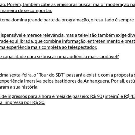
ção. Porém, também cabe às emissoras buscar maior moderação n
 maneira de se comportar.
ema domina grande parte da programação, o resultado é sempre 
ispensável e merece relevância, mas a televisão também exige div
ade equilibrada, que combine informação, entretenimento e prest
ma experiência mais completa ao telespectador.
te capacidade para se buscar uma audiência mais saudável?
xima sexta-feira, o “Tour do SBT” passará a existir, com a proposta 
xperiência imersiva pelos bastidores da Anhanguera. Por ali, estú
ram a sua história.
e ingressos para a hora e meia de passeio: R$ 90 (inteira) e R$ 45
ial impressa por R$ 30.