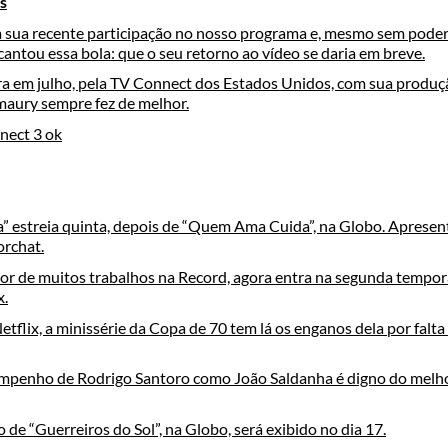
s
 sua recente participação no nosso programa e, mesmo sem poder
cantou essa bola: que o seu retorno ao vídeo se daria em breve.
a em julho, pela TV Connect dos Estados Unidos, com sua produção
aury sempre fez de melhor.
a” estreia quinta, depois de “Quem Ama Cuida”, na Globo. Aprese
orchat.
ator de muitos trabalhos na Record, agora entra na segunda temp
x.
etflix, a minissérie da Copa de 70 tem lá os enganos dela por falt
mpenho de Rodrigo Santoro como João Saldanha é digno do melh
o de “Guerreiros do Sol”, na Globo, será exibido no dia 17.