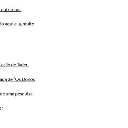
 entrar nos
 aqui e lá, muito
ntação de Tadeu
orada de “Os Donos
a de uma pesquisa
or