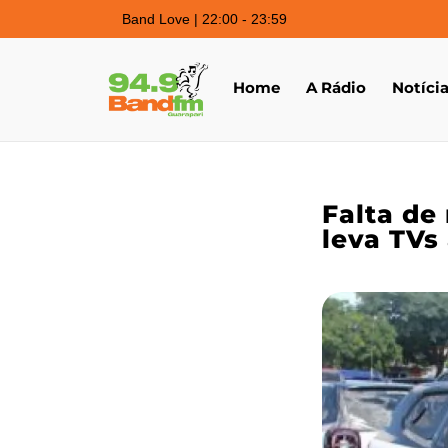
Band Love | 22:00 - 23:59
Home
A Rádio
Notíci
Falta de
leva TVs