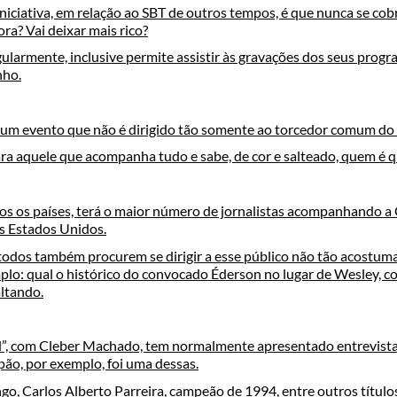
iciativa, em relação ao SBT de outros tempos, é que nunca se cob
ora? Vai deixar mais rico?
gularmente, inclusive permite assistir às gravações dos seus progr
nho.
m evento que não é dirigido tão somente ao torcedor comum do 
ara aquele que acompanha tudo e sabe, de cor e salteado, quem é 
odos os países, terá o maior número de jornalistas acompanhando 
s Estados Unidos.
todos também procurem se dirigir a esse público não tão acostum
mplo: qual o histórico do convocado Éderson no lugar de Wesley, c
ltando.
”, com Cleber Machado, tem normalmente apresentado entrevista
ipão, por exemplo, foi uma dessas.
go, Carlos Alberto Parreira, campeão de 1994, entre outros título