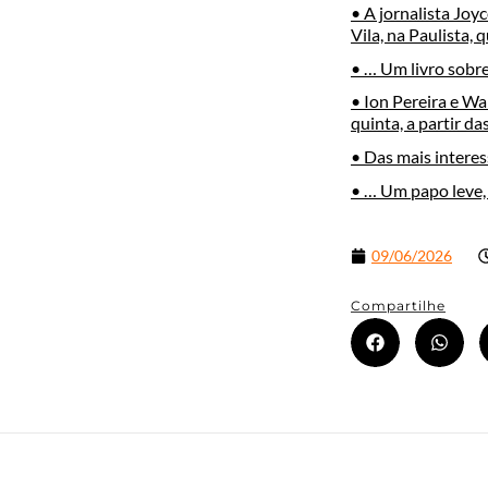
• A jornalista Joy
Vila, na Paulista, 
• … Um livro sobre
• Ion Pereira e W
quinta, a partir da
• Das mais interes
• … Um papo leve, 
09/06/2026
Compartilhe