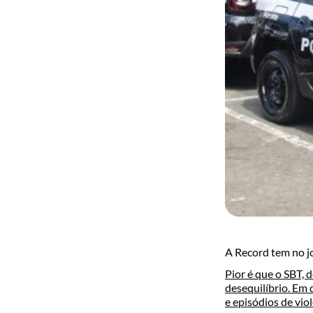
A Record tem no jo
Pior é que o SBT, 
desequilíbrio. Em 
e episódios de viol