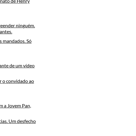
inato de Henry
preender ninguém.
antes.
us mandados. Só
ante de um vídeo
or o convidado ao
om a Jovem Pan,
ncias. Um desfecho