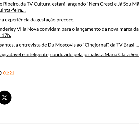
ce Ribeiro, da TV Cultura, estará lançando “Nem Cresci e Já Sou Mãe
quinta-feira…
 a experiência da gestação precoce.
anderley Villa Nova convidam para o lançamento da nova marca da 
s 17h.
santes, a entrevista de Du Moscovis ao “Cinejornal”, da TV Brasil
agradável e inteligente, conduzido pela jornalista Maria Clara Sen
01:21