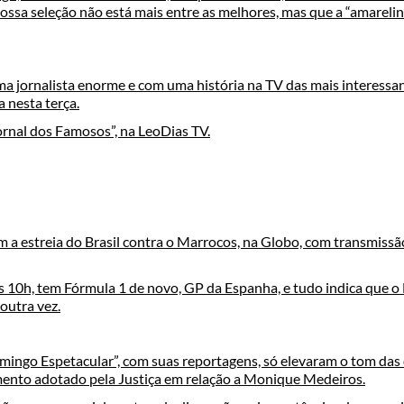
nossa seleção não está mais entre as melhores, mas que a “amareli
a jornalista enorme e com uma história na TV das mais interessan
 nesta terça.
ornal dos Famosos”, na LeoDias TV.
m a estreia do Brasil contra o Marrocos, na Globo, com transmiss
 10h, tem Fórmula 1 de novo, GP da Espanha, e tudo indica que o 
outra vez.
omingo Espetacular”, com suas reportagens, só elevaram o tom das
ento adotado pela Justiça em relação a Monique Medeiros.