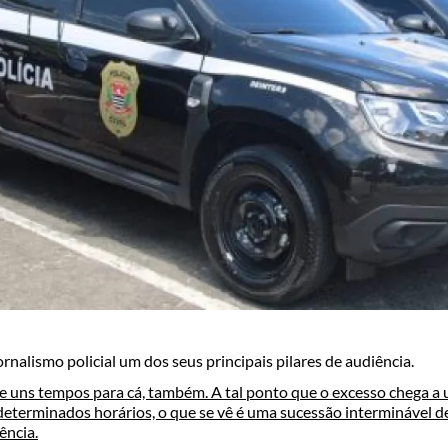
rnalismo policial um dos seus principais pilares de audiência.
de uns tempos para cá, também. A tal ponto que o excesso chega a 
determinados horários, o que se vê é uma sucessão interminável de
ência.