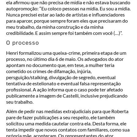
ela afirmou que não precisa de mídia e não estava buscando
autopromoção: “Eu coloco pessoas na mídia. Eu sou a mídia.
Nunca precisei estar ao lado de artistas e influenciadores
para aparcer, porque sempre foram eles que precisaram do
meu trabalho, da minha construção e da minha
credibilidade. E assim sempre foi também com você (…)”.
O processo
Henri formalizou uma queixa-crime, primeira etapa de um
processo, no último dia 6 de maio. Os advogados do ator
apontam no documento que, em tese, a mulher teria
cometido os crimes de difamação, injúria,
persguição/stalking, divulgação de segredo, eventual
tentativa de estelionato e eventual falsa representação
profissional. A ação informa que o caso pode ter afetado
publicamente a imagem de Castelli, inclusive prejudicando
seu trabalho.
Além de pedir nas medidas extrajudiciais para que Roberta
pare de fazer publicações a seu respeito, ele também
solicitou uma medida cautelar contra ela. Desta forma, ele
tenta impedir que novos contatos com familiares, como sua
própria mãe, acontecam. Os representantes do ator