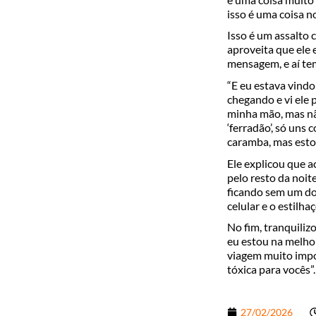
isso é uma coisa n
Isso é um assalto 
aproveita que ele
mensagem, e aí tem
“E eu estava vindo
chegando e vi ele 
minha mão, mas não
‘ferradão’, só uns
caramba, mas esto
Ele explicou que ac
pelo resto da noit
ficando sem um dos
celular e o estilha
No fim, tranquiliz
eu estou na melho
viagem muito impo
tóxica para vocês”.
27/02/2026