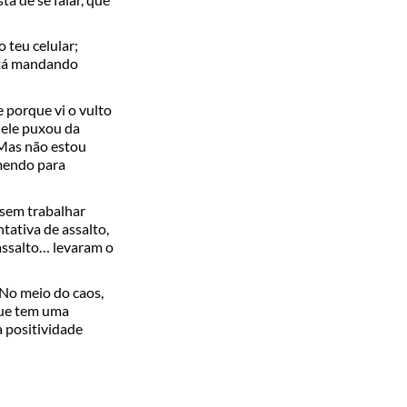
 teu celular;
stá mandando
e porque vi o vulto
; ele puxou da
 Mas não estou
emendo para
r sem trabalhar
tativa de assalto,
 assalto… levaram o
 No meio do caos,
ue tem uma
 positividade