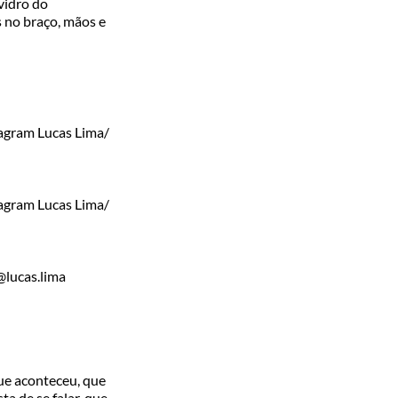
vidro do
s no braço, mãos e
agram Lucas Lima/
agram Lucas Lima/
lucas.lima
ue aconteceu, que
a de se falar, que