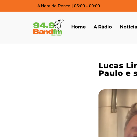
A Hora do Ronco | 05:00 - 09:00
Home
A Rádio
Notíci
Lucas Li
Paulo e 