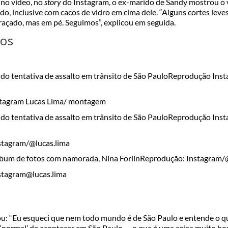
 no vídeo, no
story
do Instagram, o ex-marido de Sandy mostrou o 
, inclusive com cacos de vidro em cima dele. “Alguns cortes leve
raçado, mas em pé. Seguimos”, explicou em seguida.
tos
do tentativa de assalto em trânsito de São Paulo
Reprodução Inst
do tentativa de assalto em trânsito de São Paulo
Reprodução Inst
lbum de fotos com namorada, Nina Forlin
Reprodução: Instagram/@
iou: “Eu esqueci que nem todo mundo é de São Paulo e entende o q
‘normal’ de acontecer em São Paulo — o que é uma coisa muito bost