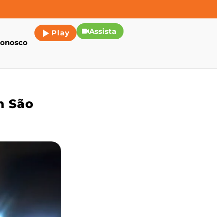
Assista
Play
conosco
m São