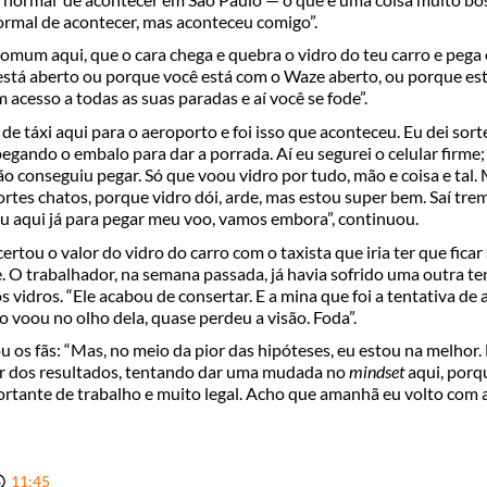
ormal de acontecer, mas aconteceu comigo”.
comum aqui, que o cara chega e quebra o vidro do teu carro e pega o
 está aberto ou porque você está com o Waze aberto, ou porque e
 acesso a todas as suas paradas e aí você se fode”.
 de táxi aqui para o aeroporto e foi isso que aconteceu. Eu dei sort
pegando o embalo para dar a porrada. Aí eu segurei o celular firme
 conseguiu pegar. Só que voou vidro por tudo, mão e coisa e tal.
 cortes chatos, porque vidro dói, arde, mas estou super bem. Saí tr
u aqui já para pegar meu voo, vamos embora”, continuou.
ertou o valor do vidro do carro com o taxista que iria ter que fica
e. O trabalhador, na semana passada, já havia sofrido uma outra ten
 vidros. “Ele acabou de consertar. E a mina que foi a tentativa de
ço voou no olho dela, quase perdeu a visão. Foda”.
ou os fãs: “Mas, no meio da pior das hipóteses, eu estou na melhor.
r dos resultados, tentando dar uma mudada no
mindset
aqui, porq
rtante de trabalho e muito legal. Acho que amanhã eu volto com a
11:45