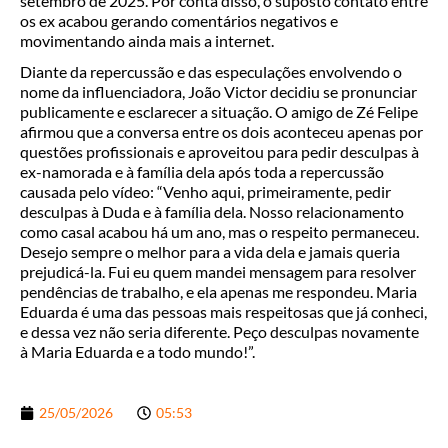
setembro de 2025. Por conta disso, o suposto contato entre
os ex acabou gerando comentários negativos e
movimentando ainda mais a internet.
Diante da repercussão e das especulações envolvendo o
nome da influenciadora, João Victor decidiu se pronunciar
publicamente e esclarecer a situação. O amigo de Zé Felipe
afirmou que a conversa entre os dois aconteceu apenas por
questões profissionais e aproveitou para pedir desculpas à
ex-namorada e à família dela após toda a repercussão
causada pelo vídeo: “Venho aqui, primeiramente, pedir
desculpas à Duda e à família dela. Nosso relacionamento
como casal acabou há um ano, mas o respeito permaneceu.
Desejo sempre o melhor para a vida dela e jamais queria
prejudicá-la. Fui eu quem mandei mensagem para resolver
pendências de trabalho, e ela apenas me respondeu. Maria
Eduarda é uma das pessoas mais respeitosas que já conheci,
e dessa vez não seria diferente. Peço desculpas novamente
à Maria Eduarda e a todo mundo!”.
25/05/2026
05:53