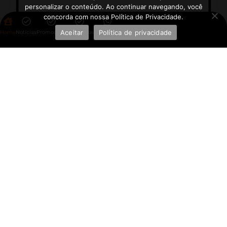
personalizar o conteúdo. Ao continuar navegando, você
concorda com nossa Política de Privacidade.
Aceitar
Política de privacidade
Home
Notícias
Promoções
Aplicativos
WhatsApp