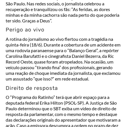
São Paulo. Nas redes sociais, o jornalista celebrou a
recuperação e tranquilizou os fãs: “As feridas, as dores
minhas e da minha cachorra são nada perto do que poderia
ter sido. Graças a Deus”.
Perigo ao vivo
A rotina do jornalismo ao vivo flertou com a tragédia na
quinta-feira (18/6). Durante a cobertura de um acidente em
uma rodovia paranaense para o “Balanço Geral”, a repórter
Carolina Barufatti e o cinegrafista Daniel Bezerra, da Ric
Record Oeste, quase foram atropelados. Na ocasião, um
veículo passou “tirando fina” dos profissionais, gerando
uma reação de choque imediata da jornalista, que exclamou
um assustado “que isso?” em rede estadual.
Direito de resposta
O “Programa do Ratinho” terá que abrir espaço para a
deputada federal Erika Hilton (PSOL-SP). A Justiça de São
Paulo determinou que o SBT exiba um vídeo de direito de
resposta da parlamentar, com o mesmo tempo e destaque
das declarações originais do apresentador que motivaram a
ação. Caso a emissora descumpra a ordem no prazo de dez