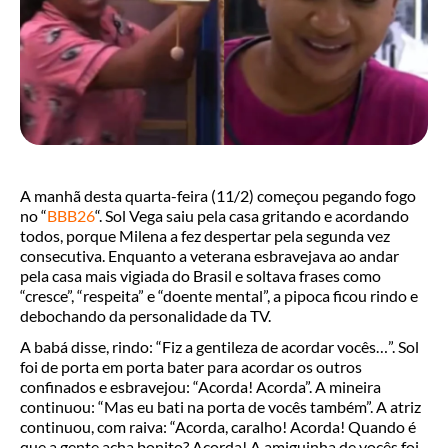
A manhã desta quarta-feira (11/2) começou pegando fogo
no “
BBB26
“. Sol Vega saiu pela casa gritando e acordando
todos, porque Milena a fez despertar pela segunda vez
consecutiva. Enquanto a veterana esbravejava ao andar
pela casa mais vigiada do Brasil e soltava frases como
“cresce”, “respeita” e “doente mental”, a pipoca ficou rindo e
debochando da personalidade da TV.
A babá disse, rindo: “Fiz a gentileza de acordar vocês…”. Sol
foi de porta em porta bater para acordar os outros
confinados e esbravejou: “Acorda! Acorda”. A mineira
continuou: “Mas eu bati na porta de vocês também”. A atriz
continuou, com raiva: “Acorda, caralho! Acorda! Quando é
que a gente acha bonito? Acorda! A amiguinha de vocês foi