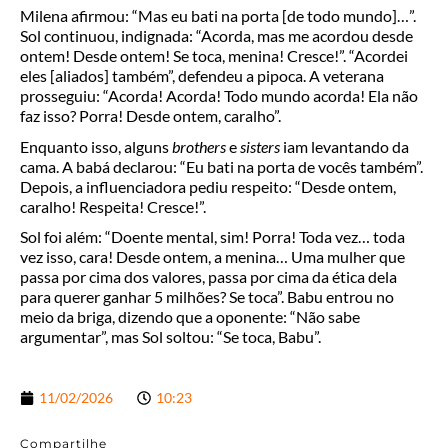
Milena afirmou: “Mas eu bati na porta [de todo mundo]…”.
Sol continuou, indignada: “Acorda, mas me acordou desde
ontem! Desde ontem! Se toca, menina! Cresce!”. “Acordei
eles [aliados] também”, defendeu a pipoca. A veterana
prosseguiu: “Acorda! Acorda! Todo mundo acorda! Ela não
faz isso? Porra! Desde ontem, caralho”.
Enquanto isso, alguns
brothers
e
sisters
iam levantando da
cama. A babá declarou: “Eu bati na porta de vocês também”.
Depois, a influenciadora pediu respeito: “Desde ontem,
caralho! Respeita! Cresce!”.
Sol foi além: “Doente mental, sim! Porra! Toda vez… toda
vez isso, cara! Desde ontem, a menina… Uma mulher que
passa por cima dos valores, passa por cima da ética dela
para querer ganhar 5 milhões? Se toca”. Babu entrou no
meio da briga, dizendo que a oponente: “Não sabe
argumentar”, mas Sol soltou: “Se toca, Babu”.
11/02/2026
10:23
Compartilhe