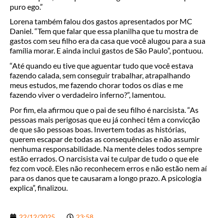
puro ego.”
Lorena também falou dos gastos apresentados por MC
Daniel. “Tem que falar que essa planilha que tu mostra de
gastos com seu filho era da casa que você alugou para a sua
família morar. E ainda inclui gastos de São Paulo”, pontuou.
“Até quando eu tive que aguentar tudo que você estava
fazendo calada, sem conseguir trabalhar, atrapalhando
meus estudos, me fazendo chorar todos os dias e me
fazendo viver o verdadeiro inferno?”, lamentou.
Por fim, ela afirmou que o pai de seu filho é narcisista. “As
pessoas mais perigosas que eu já conheci têm a convicção
de que são pessoas boas. Invertem todas as histórias,
querem escapar de todas as consequências e não assumir
nenhuma responsabilidade. Na mente deles todos sempre
estão errados. O narcisista vai te culpar de tudo o que ele
fez com você. Eles não reconhecem erros e não estão nem aí
para os danos que te causaram a longo prazo. A psicologia
explica”, finalizou.
22/12/2025
23:58