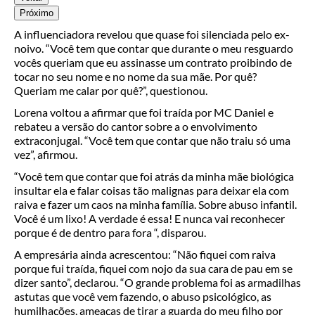
Próximo
A influenciadora revelou que quase foi silenciada pelo ex-
noivo. “Você tem que contar que durante o meu resguardo
vocês queriam que eu assinasse um contrato proibindo de
tocar no seu nome e no nome da sua mãe. Por quê?
Queriam me calar por quê?”, questionou.
Lorena voltou a afirmar que foi traída por MC Daniel e
rebateu a versão do cantor sobre a o envolvimento
extraconjugal. “Você tem que contar que não traiu só uma
vez”, afirmou.
“Você tem que contar que foi atrás da minha mãe biológica
insultar ela e falar coisas tão malignas para deixar ela com
raiva e fazer um caos na minha família. Sobre abuso infantil.
Você é um lixo! A verdade é essa! E nunca vai reconhecer
porque é de dentro para fora “, disparou.
A empresária ainda acrescentou: “Não fiquei com raiva
porque fui traída, fiquei com nojo da sua cara de pau em se
dizer santo”, declarou. “O grande problema foi as armadilhas
astutas que você vem fazendo, o abuso psicológico, as
humilhações, ameaças de tirar a guarda do meu filho por