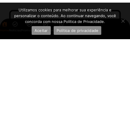
Utilizamos cookies para melhorar sua experiência e
personalizar o conteúdo. Ao continuar navegando, você
concorda com nossa Política de Privacidade.
Aceitar
Política de privacidade
Home
Notícias
Promoções
Aplicativos
WhatsApp